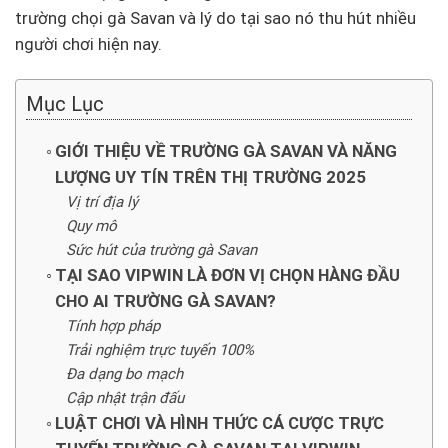
trường chọi gà Savan và lý do tại sao nó thu hút nhiều
người chơi hiện nay.
Mục Lục
GIỚI THIỆU VỀ TRƯỜNG GÀ SAVAN VÀ NĂNG
LƯỢNG UY TÍN TRÊN THỊ TRƯỜNG 2025
Vị trí địa lý
Quy mô
Sức hút của trường gà Savan
TẠI SAO VIPWIN LÀ ĐƠN VỊ CHỌN HÀNG ĐẦU
CHO AI TRƯỜNG GÀ SAVAN?
Tính hợp pháp
Trải nghiệm trực tuyến 100%
Đa dạng bo mạch
Cập nhật trận đấu
LUẬT CHƠI VÀ HÌNH THỨC CÁ CƯỢC TRỰC