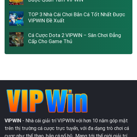
TOP 3 Nhà Cái Chơi Bắn Cá Tốt Nhất Được
VIPWIN Đề Xuất
Cá Cược Dota 2 VIPWIN – Sân Chơi Đẳng
Cấp Cho Game Thủ
VIPWIN
- Nhà cái giải trí VIPWIN với hơn 10 năm góp mặt
trên thị trường cá cược trực tuyến, với đa dạng trò chơi cá
cược như thể thao, bắn cá,nổ hũ...Mang tới thế giới giải trí