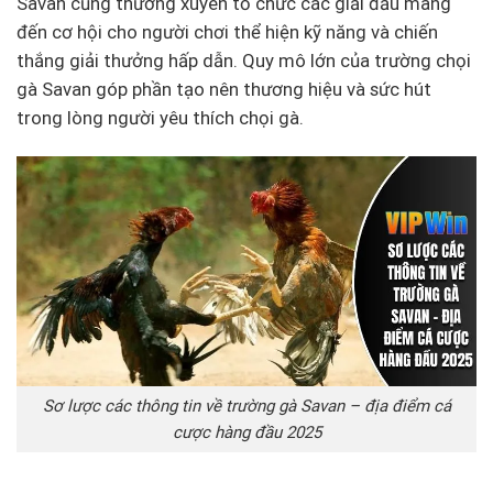
Savan cũng thường xuyên tổ chức các giải đấu mang
đến cơ hội cho người chơi thể hiện kỹ năng và chiến
thắng giải thưởng hấp dẫn. Quy mô lớn của trường chọi
gà Savan góp phần tạo nên thương hiệu và sức hút
trong lòng người yêu thích chọi gà.
Sơ lược các thông tin về trường gà Savan – địa điểm cá
cược hàng đầu 2025