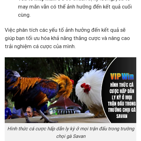
may mắn vẫn có thể ảnh hưởng đến kết quả cuối
cùng.
Việc phân tích các yếu tố ảnh hưởng đến kết quả sẽ
giúp bạn tối ưu hóa khả năng thắng cược và nâng cao
trải nghiệm cá cược của mình.
Hình thức cá cược hấp dẫn ly kỳ ở mọi trận đấu trong trường
chọi gà Savan