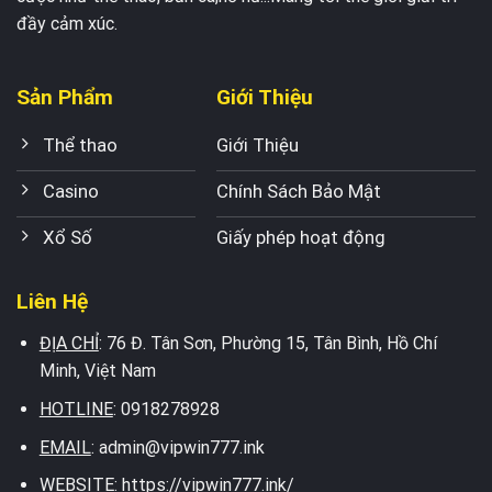
đầy cảm xúc.
Sản Phẩm
Giới Thiệu
Thể thao
Giới Thiệu
Casino
Chính Sách Bảo Mật
Xổ Số
Giấy phép hoạt động
Liên Hệ
ĐỊA CHỈ
:
76 Đ. Tân Sơn, Phường 15, Tân Bình, Hồ Chí
Minh, Việt Nam
HOTLINE
:
0918278928
EMAIL
:
admin@vipwin777.ink
WEBSITE
: https://vipwin777.ink/