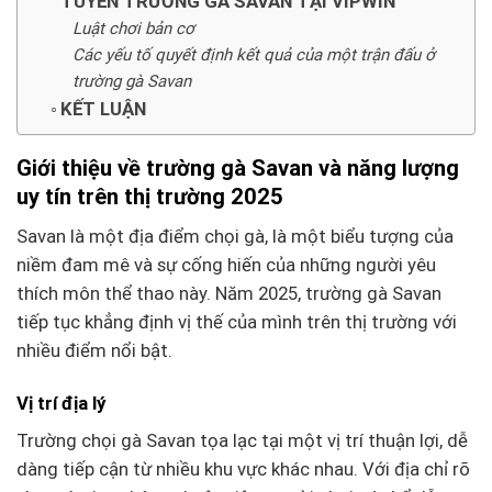
TUYẾN TRƯỜNG GÀ SAVAN TẠI VIPWIN
Luật chơi bản cơ
Các yếu tố quyết định kết quả của một trận đấu ở
trường gà Savan
KẾT LUẬN
Giới thiệu về trường gà Savan và năng lượng
uy tín trên thị trường 2025
Savan là một địa điểm chọi gà, là một biểu tượng của
niềm đam mê và sự cống hiến của những người yêu
thích môn thể thao này. Năm 2025, trường gà Savan
tiếp tục khẳng định vị thế của mình trên thị trường với
nhiều điểm nổi bật.
Vị trí địa lý
Trường chọi gà Savan tọa lạc tại một vị trí thuận lợi, dễ
dàng tiếp cận từ nhiều khu vực khác nhau. Với địa chỉ rõ