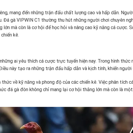
iêng, mang đến những trận đấu chất lượng cao và hấp dẫn. Người
ầu. Đá gà VIPWIN C1 thường thu hút những người chơi chuyên nghi
g lớn mà còn là cơ hội để học hỏi và nâng cao kỹ năng cá cược. S
 chiến kê.
những ai yêu thích cá cược trực tuyến hiện nay. Trong hình thức 
iều này tạo ra những trận đấu hấp dẫn và kịch tính, khiến người 
 thức về kỹ năng và phong độ của các chiến kê. Việc phân tích 
hức đá gà đòn không chỉ mang lại cơ hội thắng lớn mà còn là một