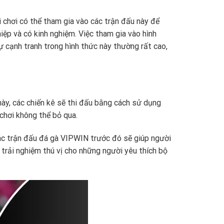
 chơi có thể tham gia vào các trận đấu này để
ệp và có kinh nghiệm. Việc tham gia vào hình
ự cạnh tranh trong hình thức này thường rất cao,
này, các chiến kê sẽ thi đấu bằng cách sử dụng
chơi không thể bỏ qua.
các trận đấu đá gà VIPWIN trước đó sẽ giúp người
 trải nghiệm thú vị cho những người yêu thích bộ