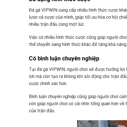
Đá gà VIPWIN cung cấp nhiều hình thức cược khác
lược cá cược của mình, giúp tối ưu hóa cơ hội chi
nhiều trận đấu cùng một lúc.
Việc có nhiều hình thức cược cũng giúp người chơ
thể chuyển sang hình thức khác để tăng khả năng t
Có bình luận chuyên nghiệp
Tại đá gà VIPWIN, người chơi sẽ được hưởng lợi t
ích mà còn tạo ra không khí sôi động cho trận đấu
cược chính xác hơn.
Bình luận chuyên nghiệp cũng giúp người chơi cảm
còn giúp người chơi có cái nhìn tổng quan hơn về 
của trận đấu.