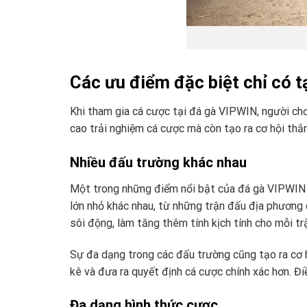
Các ưu điểm đặc biệt chỉ có 
Khi tham gia cá cược tại đá gà VIPWIN, người chơ
cao trải nghiệm cá cược mà còn tạo ra cơ hội thắn
Nhiều đấu trường khác nhau
Một trong những điểm nổi bật của đá gà VIPWIN l
lớn nhỏ khác nhau, từ những trận đấu địa phương 
sôi động, làm tăng thêm tính kịch tính cho mỗi tr
Sự đa dạng trong các đấu trường cũng tạo ra cơ h
kê và đưa ra quyết định cá cược chính xác hơn. Đ
Đa dạng hình thức cược