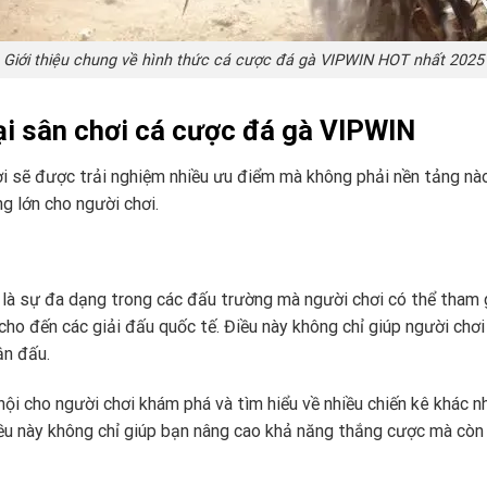
Giới thiệu chung về hình thức cá cược đá gà VIPWIN HOT nhất 2025
tại sân chơi cá cược đá gà VIPWIN
i sẽ được trải nghiệm nhiều ưu điểm mà không phải nền tảng nào
g lớn cho người chơi.
à sự đa dạng trong các đấu trường mà người chơi có thể tham gi
cho đến các giải đấu quốc tế. Điều này không chỉ giúp người chơi
ận đấu.
ội cho người chơi khám phá và tìm hiểu về nhiều chiến kê khác n
iều này không chỉ giúp bạn nâng cao khả năng thắng cược mà còn l