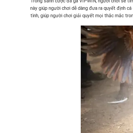
Trong sảnh cược đá gà VIPWIN, người chơi sẽ tìm t
này giúp người chơi dễ dàng đưa ra quyết định cá 
tình, giúp người chơi giải quyết mọi thắc mắc tron