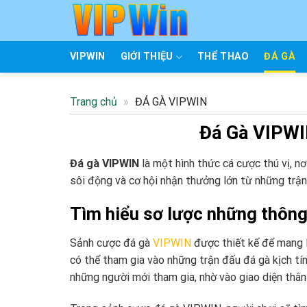
Chuyển
đến
nội
VIPWIN
GIỚI THIỆU
THỂ THAO
ĐÁ GÀ
dung
Trang chủ
»
ĐÁ GÀ VIPWIN
Đá Gà VIPWI
Đá gà VIPWIN
là một hình thức cá cược thú vị, nơ
sôi động và cơ hội nhận thưởng lớn từ những trận
Tìm hiểu sơ lược những thông
Sảnh cược đá gà
VIPWIN
được thiết kế để mang lạ
có thể tham gia vào những trận đấu đá gà kịch tí
những người mới tham gia, nhờ vào giao diện thân