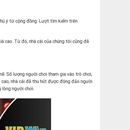
chú ý từ cộng đồng. Lượt tìm kiếm trên
á cao. Từ đó, nhà cái của chúng tôi cũng đã
. Số lượng người chơi tham gia vào trò chơi,
g cao, nhà cái đã thu hút được đông đảo người
 lòng người chơi.