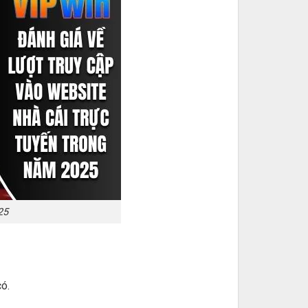
25
ó.