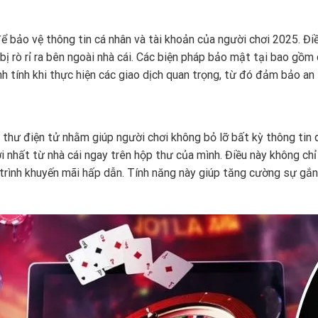
 bảo vệ thông tin cá nhân và tài khoản của người chơi 2025. Đi
bị rò rỉ ra bên ngoài nhà cái. Các biện pháp bảo mật tại bao gồm 
h tính khi thực hiện các giao dịch quan trọng, từ đó đảm bảo an
thư điện tử nhằm giúp người chơi không bỏ lỡ bất kỳ thông tin 
i nhất từ nhà cái ngay trên hộp thư của mình. Điều này không chỉ
trình khuyến mãi hấp dẫn. Tính năng này giúp tăng cường sự gắn