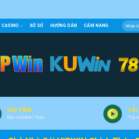
CASINO
XỔ SỐ
HƯỚNG DẪN
CẨM NANG
GỬI TIỀN
TẢI
Bảo mật&An Toàn
Trải 