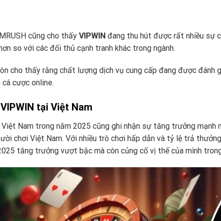
 SEMRUSH cũng cho thấy
VIPWIN
đang thu hút được rất nhiều sự 
ơn so với các đối thủ cạnh tranh khác trong ngành.
òn cho thấy rằng chất lượng dịch vụ cung cấp đang được đánh gi
 cá cược online.
 VIPWIN tại Việt Nam
i Việt Nam trong năm 2025 cũng ghi nhận sự tăng trưởng mạnh mẽ
ời chơi Việt Nam. Với nhiều trò chơi hấp dẫn và tỷ lệ trả thưởn
 2025 tăng trưởng vượt bậc mà còn củng cố vị thế của mình trong