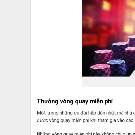
Thưởng vòng quay miễn phí
Một trong những ưu đãi hấp dẫn nhất mà nhà c
được vòng quay miễn phí khi tham gia vào các t
Những vòng quay miễn phí này không chỉ giúp 