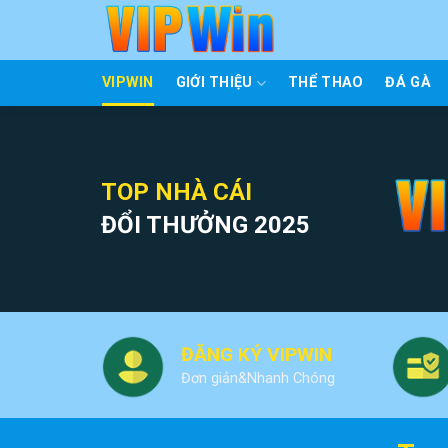
Chuyển
đến
nội
VIPWIN
GIỚI THIỆU
THỂ THAO
ĐÁ GÀ
dung
TOP NHÀ CÁI
ĐỔI THƯỞNG 2025
ĐĂNG KÝ VIPWIN
Đơn giản&Nhanh Chóng