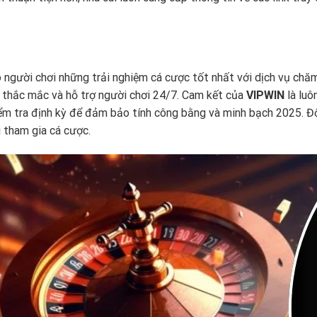
 người chơi những trải nghiệm cá cược tốt nhất với dịch vụ chă
i thắc mắc và hỗ trợ người chơi 24/7. Cam kết của
VIPWIN
là lu
ểm tra định kỳ để đảm bảo tính công bằng và minh bạch 2025. Độ
i tham gia cá cược.