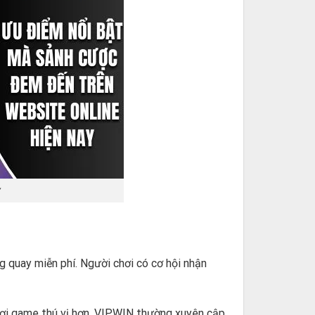
g quay miễn phí. Người chơi có cơ hội nhận
chơi game thú vị hơn. VIPWIN thường xuyên cập