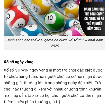
Danh sách các thể loại game cá cược xổ số thú vị nhất năm
2025
Xổ số ngày vàng
Xổ số VIPWIN ngày vàng là một trò chơi đặc biệt được
tổ chức hàng tuần, nơi người chơi có cơ hội nhận được
những giải thưởng lớn trong những ngày đặc biệt. Trò
chơi này thường đi kèm với nhiều chương trình khuyến
mãi hấp dẫn, tạo ra cơ hội cho người chơi có thể nhận
thêm nhiều phần thưởng giá trị.