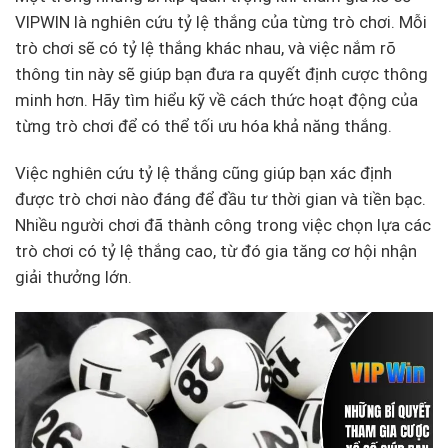
VIPWIN là nghiên cứu tỷ lệ thắng của từng trò chơi. Mỗi
trò chơi sẽ có tỷ lệ thắng khác nhau, và việc nắm rõ
thông tin này sẽ giúp bạn đưa ra quyết định cược thông
minh hơn. Hãy tìm hiểu kỹ về cách thức hoạt động của
từng trò chơi để có thể tối ưu hóa khả năng thắng.
Việc nghiên cứu tỷ lệ thắng cũng giúp bạn xác định
được trò chơi nào đáng để đầu tư thời gian và tiền bạc.
Nhiều người chơi đã thành công trong việc chọn lựa các
trò chơi có tỷ lệ thắng cao, từ đó gia tăng cơ hội nhận
giải thưởng lớn.