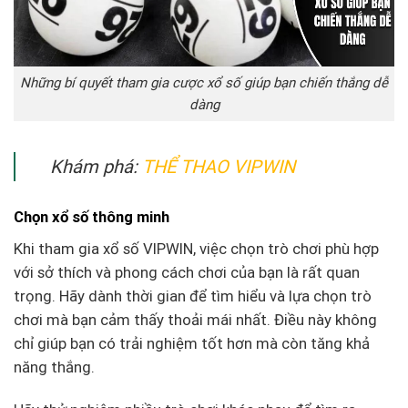
Những bí quyết tham gia cược xổ số giúp bạn chiến thắng dễ
dàng
Khám phá:
THỂ THAO VIPWIN
Chọn xổ số thông minh
Khi tham gia xổ số VIPWIN, việc chọn trò chơi phù hợp
với sở thích và phong cách chơi của bạn là rất quan
trọng. Hãy dành thời gian để tìm hiểu và lựa chọn trò
chơi mà bạn cảm thấy thoải mái nhất. Điều này không
chỉ giúp bạn có trải nghiệm tốt hơn mà còn tăng khả
năng thắng.