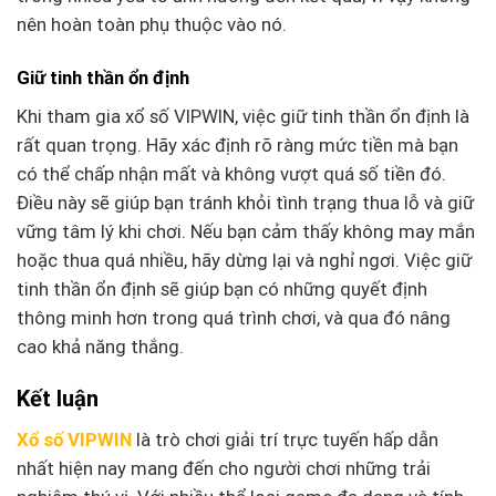
nên hoàn toàn phụ thuộc vào nó.
Giữ tinh thần ổn định
Khi tham gia xổ số VIPWIN, việc giữ tinh thần ổn định là
rất quan trọng. Hãy xác định rõ ràng mức tiền mà bạn
có thể chấp nhận mất và không vượt quá số tiền đó.
Điều này sẽ giúp bạn tránh khỏi tình trạng thua lỗ và giữ
vững tâm lý khi chơi. Nếu bạn cảm thấy không may mắn
hoặc thua quá nhiều, hãy dừng lại và nghỉ ngơi. Việc giữ
tinh thần ổn định sẽ giúp bạn có những quyết định
thông minh hơn trong quá trình chơi, và qua đó nâng
cao khả năng thắng.
Kết luận
Xổ số VIPWIN
là trò chơi giải trí trực tuyến hấp dẫn
nhất hiện nay mang đến cho người chơi những trải