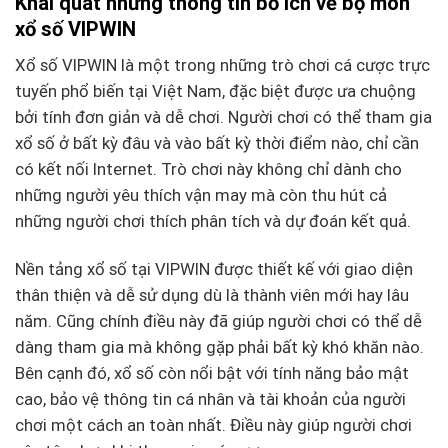
Khái quát những thông tin bổ ích về bộ môn
xổ số VIPWIN
Xổ số VIPWIN là một trong những trò chơi cá cược trực
tuyến phổ biến tại Việt Nam, đặc biệt được ưa chuộng
bởi tính đơn giản và dễ chơi. Người chơi có thể tham gia
xổ số ở bất kỳ đâu và vào bất kỳ thời điểm nào, chỉ cần
có kết nối Internet. Trò chơi này không chỉ dành cho
những người yêu thích vận may mà còn thu hút cả
những người chơi thích phân tích và dự đoán kết quả.
Nền tảng xổ số tại VIPWIN được thiết kế với giao diện
thân thiện và dễ sử dụng dù là thành viên mới hay lâu
năm. Cũng chính điều này đã giúp người chơi có thể dễ
dàng tham gia mà không gặp phải bất kỳ khó khăn nào.
Bên cạnh đó, xổ số còn nổi bật với tính năng bảo mật
cao, bảo vệ thông tin cá nhân và tài khoản của người
chơi một cách an toàn nhất. Điều này giúp người chơi