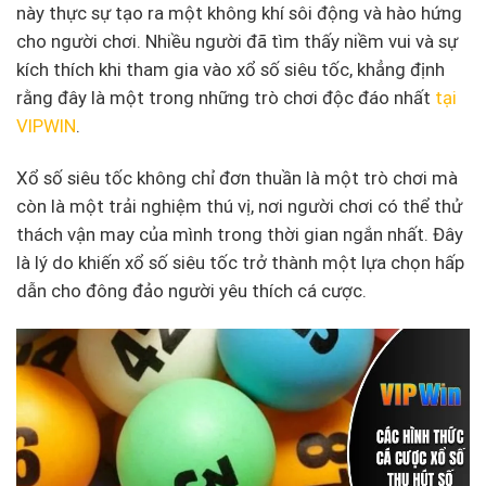
này thực sự tạo ra một không khí sôi động và hào hứng
cho người chơi. Nhiều người đã tìm thấy niềm vui và sự
kích thích khi tham gia vào xổ số siêu tốc, khẳng định
rằng đây là một trong những trò chơi độc đáo nhất
tại
VIPWIN
.
Xổ số siêu tốc không chỉ đơn thuần là một trò chơi mà
còn là một trải nghiệm thú vị, nơi người chơi có thể thử
thách vận may của mình trong thời gian ngắn nhất. Đây
là lý do khiến xổ số siêu tốc trở thành một lựa chọn hấp
dẫn cho đông đảo người yêu thích cá cược.