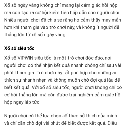
Xổ số ngày vàng không chỉ mang lại cảm giác hồi hộp
mà còn tạo ra cơ hội kiếm tiền hấp dẫn cho người chơi.
Nhiều người chơi đã chia sẻ rằng họ cảm thấy may mắn
hơn khi tham gia vào trò chơi này, và không ít người đã
thắng lớn từ xổ số ngày vàng.
Xổ số siêu tốc
Xổ số VIPWIN siêu tốc là một trò chơi độc đáo, nơi
người chơi có thể nhận kết quả nhanh chóng chỉ sau vài
phút tham gia. Trò chơi này rất phù hợp cho những ai
thích sự nhanh nhẹn và không muốn chờ đợi quá lâu để
biết kết quả. Với xổ số siêu tốc, người chơi không chỉ có
cơ hội thắng lớn mà còn được trải nghiệm cảm giác hồi
hộp ngay lập tức.
Người chơi có thể lựa chọn số theo sở thích của mình
và chỉ cần chờ đợi vài phút để biết được kết quả. Điều