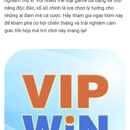
nghiệm thú vị. Với nhiều thể loại game đa dạng và tính
năng độc đáo, xổ số chính là lựa chọn lý tưởng cho
những ai đam mê cá cược. Hãy tham gia ngay hôm nay
để khám phá cơ hội chiến thắng và trải nghiệm cảm
giác hồi hộp mà trò chơi này mang lại!