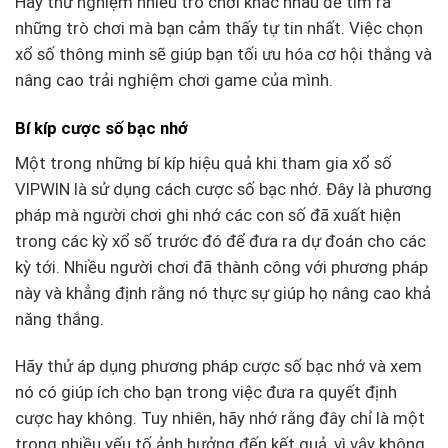
Hãy thử nghiệm nhiều trò chơi khác nhau để tìm ra
những trò chơi mà bạn cảm thấy tự tin nhất. Việc chọn
xổ số thông minh sẽ giúp bạn tối ưu hóa cơ hội thắng và
nâng cao trải nghiệm chơi game của mình.
Bí kíp cược số bạc nhớ
Một trong những bí kíp hiệu quả khi tham gia xổ số
VIPWIN là sử dụng cách cược số bạc nhớ. Đây là phương
pháp mà người chơi ghi nhớ các con số đã xuất hiện
trong các kỳ xổ số trước đó để đưa ra dự đoán cho các
kỳ tới. Nhiều người chơi đã thành công với phương pháp
này và khẳng định rằng nó thực sự giúp họ nâng cao khả
năng thắng.
Hãy thử áp dụng phương pháp cược số bạc nhớ và xem
nó có giúp ích cho bạn trong việc đưa ra quyết định
cược hay không. Tuy nhiên, hãy nhớ rằng đây chỉ là một
trong nhiều yếu tố ảnh hưởng đến kết quả, vì vậy không