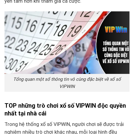
yên tâm hơn khi tham gia cá cược.
Tổng quan một số thông tin vô cùng đặc biệt về xổ số
VIPWIN
TOP những trò chơi xổ số VIPWIN độc quyền
nhất tại nhà cái
Trong hệ thống xổ số VIPWIN, người chơi sẽ được trải
nghiệm nhiều trò chơi khác nhau, mỗi loại hình đều