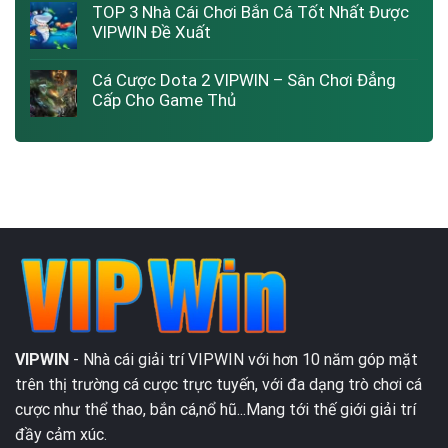
TOP 3 Nhà Cái Chơi Bắn Cá Tốt Nhất Được
VIPWIN Đề Xuất
Cá Cược Dota 2 VIPWIN – Sân Chơi Đẳng
Cấp Cho Game Thủ
VIPWIN
- Nhà cái giải trí VIPWIN với hơn 10 năm góp mặt
trên thị trường cá cược trực tuyến, với đa dạng trò chơi cá
cược như thể thao, bắn cá,nổ hũ...Mang tới thế giới giải trí
đầy cảm xúc.