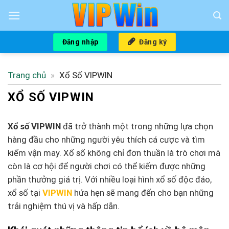
Chuyển
đến
nội
Đăng nhập
Đăng ký
dung
Trang chủ
»
Xổ Số VIPWIN
XỔ SỐ VIPWIN
Xổ số VIPWIN
đã trở thành một trong những lựa chọn
hàng đầu cho những người yêu thích cá cược và tìm
kiếm vận may. Xổ số không chỉ đơn thuần là trò chơi mà
còn là cơ hội để người chơi có thể kiếm được những
phần thưởng giá trị. Với nhiều loại hình xổ số độc đáo,
xổ số tại
VIPWIN
hứa hẹn sẽ mang đến cho bạn những
trải nghiệm thú vị và hấp dẫn.