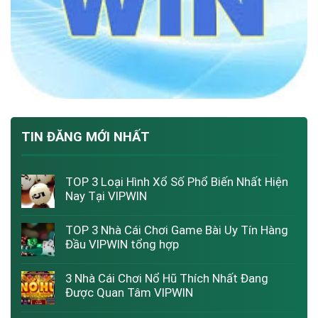
TIN ĐĂNG MỚI NHẤT
TOP 3 Loại Hình Xổ Số Phổ Biến Nhất Hiện
Nay Tại VIPWIN
TOP 3 Nhà Cái Chơi Game Bài Uy Tín Hàng
Đầu VIPWIN tổng hợp
3 Nhà Cái Chơi Nổ Hũ Thích Nhất Đang
Được Quan Tâm VIPWIN