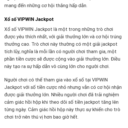
mang đến những cơ hội thắng hấp dẫn.
Xổ số VIPWIN Jackpot
Xổ số VIPWIN Jackpot là một trong những trò chơi
được yêu thích nhất, với giải thưởng lớn và cơ hội trúng
thưởng cao. Trò chơi này thường có một giải jackpot
tích lũy, nghĩa là mỗi lần có người chơi tham gia, một
phần tiền cược sẽ được cộng vào giải thưởng lớn. Điều
này tạo ra sự hấp dẫn vô cùng lớn cho người chơi.
Người chơi có thể tham gia vào xổ số tại VIPWIN
Jackpot với số tiền cược nhỏ nhưng vẫn có cơ hội nhận
được giải thưởng lớn. Nhiều người chơi đã trải nghiệm
cảm giác hồi hộp khi theo dõi số tiền jackpot tăng lên
từng ngày. Cảm giác hồi hộp này thực sự khiến cho trò
chơi trở nên thú vị hơn bao giờ hết.