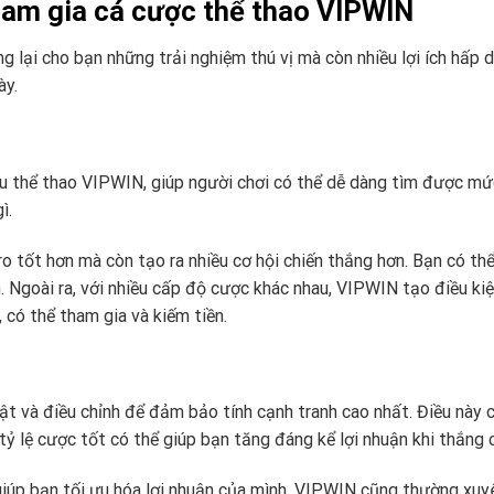
tham gia cá cược thể thao VIPWIN
lại cho bạn những trải nghiệm thú vị mà còn nhiều lợi ích hấp d
ày.
u thể thao VIPWIN, giúp người chơi có thể dễ dàng tìm được mứ
ì.
o tốt hơn mà còn tạo ra nhiều cơ hội chiến thắng hơn. Bạn có th
 Ngoài ra, với nhiều cấp độ cược khác nhau, VIPWIN tạo điều ki
có thể tham gia và kiếm tiền.
t và điều chỉnh để đảm bảo tính cạnh tranh cao nhất. Điều này c
ỷ lệ cược tốt có thể giúp bạn tăng đáng kể lợi nhuận khi thắng
giúp bạn tối ưu hóa lợi nhuận của mình. VIPWIN cũng thường xuy