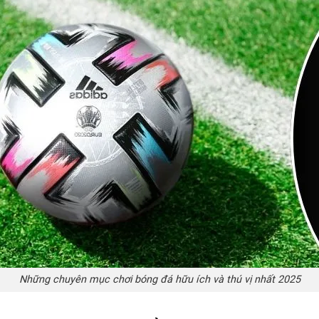
Những chuyên mục chơi bóng đá hữu ích và thú vị nhất 2025