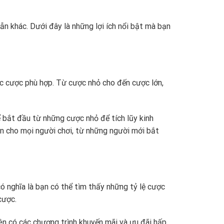
ẫn khác. Dưới đây là những lợi ích nổi bật mà bạn
c cược phù hợp. Từ cược nhỏ cho đến cược lớn,
ể bắt đầu từ những cược nhỏ để tích lũy kinh
ện cho mọi người chơi, từ những người mới bắt
ó nghĩa là bạn có thể tìm thấy những tỷ lệ cược
 cược.
ên có các chương trình khuyến mãi và ưu đãi hấp