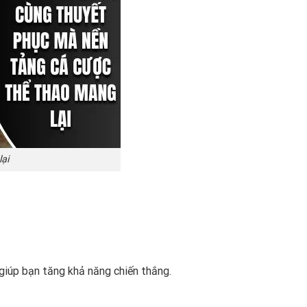
ại
giúp bạn tăng khả năng chiến thắng.