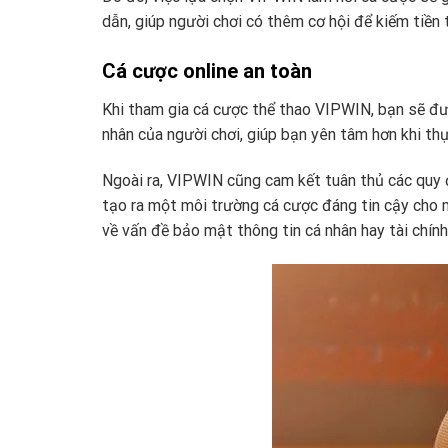
dẫn, giúp người chơi có thêm cơ hội để kiếm tiền 
Cá cược online an toàn
Khi tham gia cá cược thể thao VIPWIN, bạn sẽ đư
nhân của người chơi, giúp bạn yên tâm hơn khi thự
Ngoài ra, VIPWIN cũng cam kết tuân thủ các quy đ
tạo ra một môi trường cá cược đáng tin cậy cho m
về vấn đề bảo mật thông tin cá nhân hay tài chính