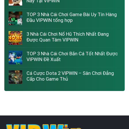
Nay Tại VIPWIN
TOP 3 Nhà Cái Chơi Game Bài Uy Tín Hàng
Đầu VIPWIN tổng hợp
3 Nhà Cái Chơi Nổ Hũ Thích Nhất Đang
Được Quan Tâm VIPWIN
TOP 3 Nhà Cái Chơi Bắn Cá Tốt Nhất Được
VIPWIN Đề Xuất
Cá Cược Dota 2 VIPWIN – Sân Chơi Đẳng
Cấp Cho Game Thủ