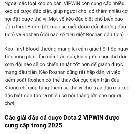
Ngoài các loại kèo cơ bản, VIPWIN còn cung cấp nhiều
kèo cá cược đặc biệt, giúp người chơi có thêm nhiều cơ
hội đặt cược thú vị. Một số kèo đặc biệt phổ biến bao
gồm First Blood (đội nào sẽ giết được đối phương đầu
tiên) và Roshan (đội nào sẽ tiêu diệt Roshan đầu tiên).
Kèo First Blood thường mang lại cảm giác hồi hộp ngay
từ những phút đầu của trận đấu, khi người chơi chờ đợi
xem đội nào sẽ có chiến thuật tốt hơn để giành được
mạng đầu tiên. Kèo Roshan cũng rất hấp dẫn, vì việc
kiểm soát Roshan có thể thay đổi cục diện trận đấu.
Không chỉ giúp tăng thêm sự thú vị cho trận đấu mà kèo
đặc biệt còn tạo ra nhiều cơ hội thắng lớn cho người
chơi.
Các giải đấu cá cược Dota 2 VIPWIN được
cung cấp trong 2025