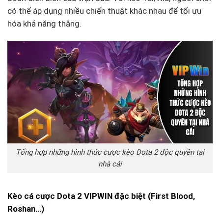
có thể áp dụng nhiều chiến thuật khác nhau để tối ưu
hóa khả năng thắng.
Tổng hợp những hình thức cược kèo Dota 2 độc quyền tại
nhà cái
Kèo cá cược Dota 2 VIPWIN đặc biệt (First Blood,
Roshan…)