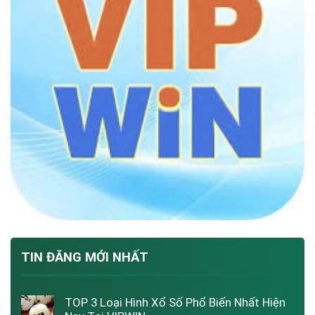
TIN ĐĂNG MỚI NHẤT
TOP 3 Loại Hình Xổ Số Phổ Biến Nhất Hiện