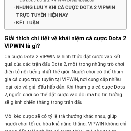
NHỮNG LƯU Ý KHI CÁ CƯỢC DOTA 2 VIPWIN
TRỰC TUYẾN HIỆN NAY
KẾT LUẬN
Giải thích chi tiết về khái niệm cá cược Dota 2
VIPWIN là gì?
Cá cược Dota 2 VIPWIN là hình thức đặt cược vào kết
quả của các trận đấu Dota 2, một trong những trò chơi
điện tử nổi tiếng nhất thế giới. Người chơi có thể tham
gia cá cược trực tuyến tại VIPWIN, nơi cung cấp nhiều
loại kèo và giải đấu hấp dẫn. Khi tham gia cá cược Dota
2, người chơi có thể đặt cược vào đội mà họ tin tưởng
sẽ giành chiến thắng trong trận đấu.
Mỗi kèo cược sẽ có tỷ lệ trả thưởng khác nhau, giúp
người chơi tối ưu hóa khả năng thắng. VIPWIN không chỉ