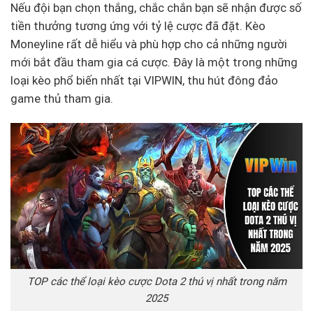
Nếu đội bạn chọn thắng, chắc chắn bạn sẽ nhận được số
tiền thưởng tương ứng với tỷ lệ cược đã đặt. Kèo
Moneyline rất dễ hiểu và phù hợp cho cả những người
mới bắt đầu tham gia cá cược. Đây là một trong những
loại kèo phổ biến nhất tại VIPWIN, thu hút đông đảo
game thủ tham gia.
TOP các thể loại kèo cược Dota 2 thú vị nhất trong năm
2025