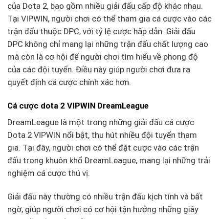
của Dota 2, bao gồm nhiều giải đấu cấp độ khác nhau.
Tại VIPWIN, người chơi có thể tham gia cá cược vào các
trận đấu thuộc DPC, với tỷ lệ cược hấp dẫn. Giải đấu
DPC không chỉ mang lại những trận đấu chất lượng cao
mà còn là cơ hội để người chơi tìm hiểu về phong độ
của các đội tuyển. Điều này giúp người chơi đưa ra
quyết định cá cược chính xác hơn.
Cá cược dota 2 VIPWIN DreamLeague
DreamLeague là một trong những giải đấu cá cược
Dota 2 VIPWIN nổi bật, thu hút nhiều đội tuyển tham
gia. Tại đây, người chơi có thể đặt cược vào các trận
đấu trong khuôn khổ DreamLeague, mang lại những trải
nghiệm cá cược thú vị.
Giải đấu này thường có nhiều trận đấu kịch tính và bất
ngờ, giúp người chơi có cơ hội tận hưởng những giây