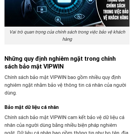
Vai trò quan trọng của chính sách trong việc bảo vệ khách
hàng
Những quy định nghiêm ngặt trong chính
sách bảo mật VIPWIN
Chính sách bảo mật VIPWIN bao gồm nhiều quy định
nghiêm ngặt nhằm bảo vệ thông tin cá nhân của người
dùng.
Bảo mật dữ liệu cá nhân
Chính sách bảo mật VIPWIN cam kết bảo vệ dữ liệu cá
nhân của người dùng bằng nhiều biện pháp nghiêm
ngặt. Dữ liệu cá nhân bao gồm thông tin như họ tên, địa