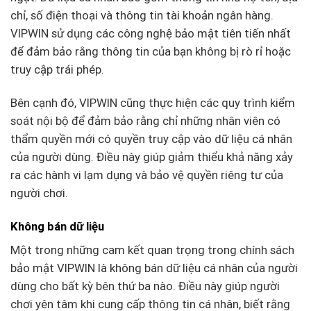
chỉ, số điện thoại và thông tin tài khoản ngân hàng.
VIPWIN sử dụng các công nghệ bảo mật tiên tiến nhất
để đảm bảo rằng thông tin của bạn không bị rò rỉ hoặc
truy cập trái phép.
Bên cạnh đó, VIPWIN cũng thực hiện các quy trình kiểm
soát nội bộ để đảm bảo rằng chỉ những nhân viên có
thẩm quyền mới có quyền truy cập vào dữ liệu cá nhân
của người dùng. Điều này giúp giảm thiểu khả năng xảy
ra các hành vi lạm dụng và bảo vệ quyền riêng tư của
người chơi.
Không bán dữ liệu
Một trong những cam kết quan trọng trong chính sách
bảo mật VIPWIN là không bán dữ liệu cá nhân của người
dùng cho bất kỳ bên thứ ba nào. Điều này giúp người
chơi yên tâm khi cung cấp thông tin cá nhân, biết rằng