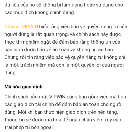
dữ liệu của họ sẽ không bị lạm dụng hoặc sử dụng cho
các mục đích không chính đáng.
Nhà cái VIPWIN
hiểu rằng việc bảo vệ quyền riêng tư của
người dùng là rất quan trọng, và chính sách này được
thực thi nghiêm ngặt để đảm bảo rằng thông tin của
bạn luôn được bảo vệ an toàn và không bị rao bán.
Chúng tôi tin rằng việc bảo vệ quyền riêng tư không chỉ
là một trách nhiệm mà còn là một quyền lợi của người
dùng.
Mã hóa giao dịch
Chính sách bảo mật VIPWIN cũng bao gồm việc mã hóa
các giao dịch tài chính để đảm bảo an toàn cho người
dùng. Mỗi khi bạn thực hiện giao dịch trên nền tảng,
thông tin sẽ được mã hóa để ngăn chặn việc truy cập
trái phép từ bên ngoài.