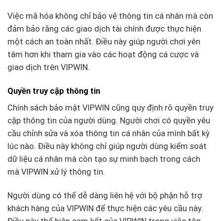
Việc mã hóa không chỉ bảo vệ thông tin cá nhân mà còn
đảm bảo rằng các giao dịch tài chính được thực hiện
một cách an toàn nhất. Điều này giúp người chơi yên
tâm hơn khi tham gia vào các hoạt động cá cược và
giao dịch trên VIPWIN.
Quyền truy cập thông tin
Chính sách bảo mật VIPWIN cũng quy định rõ quyền truy
cập thông tin của người dùng. Người chơi có quyền yêu
cầu chỉnh sửa và xóa thông tin cá nhân của mình bất kỳ
lúc nào. Điều này không chỉ giúp người dùng kiểm soát
dữ liệu cá nhân mà còn tạo sự minh bạch trong cách
mà VIPWIN xử lý thông tin.
Người dùng có thể dễ dàng liên hệ với bộ phận hỗ trợ
khách hàng của VIPWIN để thực hiện các yêu cầu này.