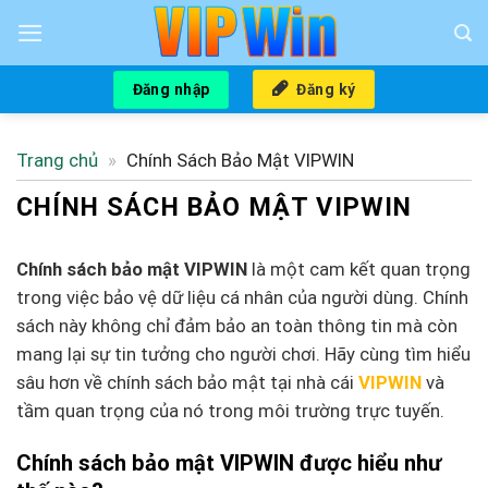
Chuyển
đến
nội
Đăng nhập
Đăng ký
dung
Trang chủ
»
Chính Sách Bảo Mật VIPWIN
CHÍNH SÁCH BẢO MẬT VIPWIN
Chính sách bảo mật VIPWIN
là một cam kết quan trọng
trong việc bảo vệ dữ liệu cá nhân của người dùng. Chính
sách này không chỉ đảm bảo an toàn thông tin mà còn
mang lại sự tin tưởng cho người chơi. Hãy cùng tìm hiểu
sâu hơn về chính sách bảo mật tại nhà cái
VIPWIN
và
tầm quan trọng của nó trong môi trường trực tuyến.
Chính sách bảo mật VIPWIN được hiểu như