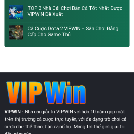
TOP 3 Nhà Cái Chơi Bắn Cá Tốt Nhất Được
VIPWIN Đề Xuất
Cá Cược Dota 2 VIPWIN – Sân Chơi Đẳng
Cấp Cho Game Thủ
VIPWIN
- Nhà cái giải trí VIPWIN với hơn 10 năm góp mặt
trên thị trường cá cược trực tuyến, với đa dạng trò chơi cá
cược như thể thao, bắn cá,nổ hũ...Mang tới thế giới giải trí