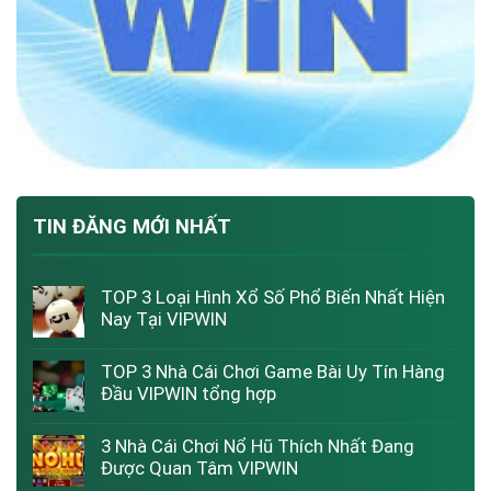
TIN ĐĂNG MỚI NHẤT
TOP 3 Loại Hình Xổ Số Phổ Biến Nhất Hiện
Nay Tại VIPWIN
TOP 3 Nhà Cái Chơi Game Bài Uy Tín Hàng
Đầu VIPWIN tổng hợp
3 Nhà Cái Chơi Nổ Hũ Thích Nhất Đang
Được Quan Tâm VIPWIN