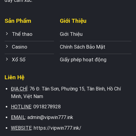
đầy cảm xúc.
Sản Phẩm
Giới Thiệu
Thể thao
Giới Thiệu
Casino
Chính Sách Bảo Mật
Xổ Số
Giấy phép hoạt động
Liên Hệ
ĐỊA CHỈ
:
76 Đ. Tân Sơn, Phường 15, Tân Bình, Hồ Chí
Minh, Việt Nam
HOTLINE
:
0918278928
EMAIL
:
admin@vipwin777.ink
WEBSITE
: https://vipwin777.ink/