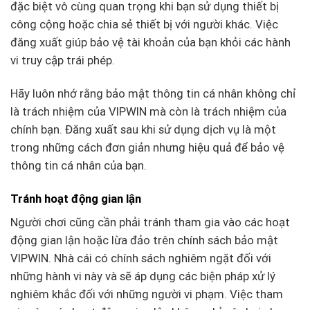
đặc biệt vô cùng quan trọng khi bạn sử dụng thiết bị
công cộng hoặc chia sẻ thiết bị với người khác. Việc
đăng xuất giúp bảo vệ tài khoản của bạn khỏi các hành
vi truy cập trái phép.
Hãy luôn nhớ rằng bảo mật thông tin cá nhân không chỉ
là trách nhiệm của VIPWIN mà còn là trách nhiệm của
chính bạn. Đăng xuất sau khi sử dụng dịch vụ là một
trong những cách đơn giản nhưng hiệu quả để bảo vệ
thông tin cá nhân của bạn.
Tránh hoạt động gian lận
Người chơi cũng cần phải tránh tham gia vào các hoạt
động gian lận hoặc lừa đảo trên chính sách bảo mật
VIPWIN. Nhà cái có chính sách nghiêm ngặt đối với
những hành vi này và sẽ áp dụng các biện pháp xử lý
nghiêm khắc đối với những người vi phạm. Việc tham