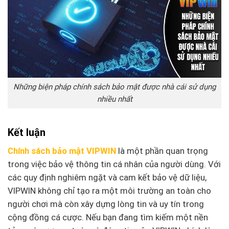
Những biện pháp chính sách bảo mật được nhà cái sử dụng
nhiều nhất
Kết luận
Chính sách bảo mật VIPWIN
là một phần quan trọng
trong việc bảo vệ thông tin cá nhân của người dùng. Với
các quy định nghiêm ngặt và cam kết bảo vệ dữ liệu,
VIPWIN không chỉ tạo ra một môi trường an toàn cho
người chơi mà còn xây dựng lòng tin và uy tín trong
cộng đồng cá cược. Nếu bạn đang tìm kiếm một nền