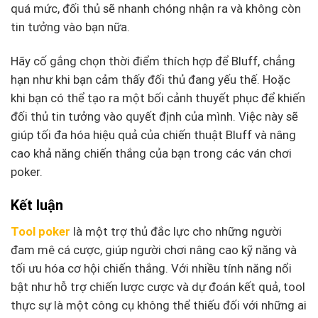
quá mức, đối thủ sẽ nhanh chóng nhận ra và không còn
tin tưởng vào bạn nữa.
Hãy cố gắng chọn thời điểm thích hợp để Bluff, chẳng
hạn như khi bạn cảm thấy đối thủ đang yếu thế. Hoặc
khi bạn có thể tạo ra một bối cảnh thuyết phục để khiến
đối thủ tin tưởng vào quyết định của mình. Việc này sẽ
giúp tối đa hóa hiệu quả của chiến thuật Bluff và nâng
cao khả năng chiến thắng của bạn trong các ván chơi
poker.
Kết luận
Tool poker
là một trợ thủ đắc lực cho những người
đam mê cá cược, giúp người chơi nâng cao kỹ năng và
tối ưu hóa cơ hội chiến thắng. Với nhiều tính năng nổi
bật như hỗ trợ chiến lược cược và dự đoán kết quả, tool
thực sự là một công cụ không thể thiếu đối với những ai