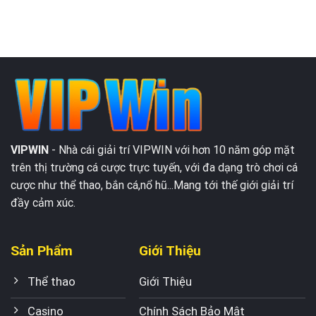
VIPWIN
- Nhà cái giải trí VIPWIN với hơn 10 năm góp mặt
trên thị trường cá cược trực tuyến, với đa dạng trò chơi cá
cược như thể thao, bắn cá,nổ hũ...Mang tới thế giới giải trí
đầy cảm xúc.
Sản Phẩm
Giới Thiệu
Thể thao
Giới Thiệu
Casino
Chính Sách Bảo Mật