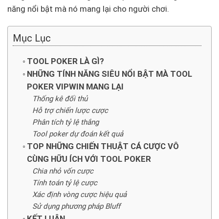
năng nổi bật mà nó mang lại cho người chơi.
Mục Lục
TOOL POKER LÀ GÌ?
NHỮNG TÍNH NĂNG SIÊU NỔI BẬT MÀ TOOL
POKER VIPWIN MANG LẠI
Thống kê đối thủ
Hỗ trợ chiến lược cược
Phân tích tỷ lệ thắng
Tool poker dự đoán kết quả
TOP NHỮNG CHIẾN THUẬT CÁ CƯỢC VÔ
CÙNG HỮU ÍCH VỚI TOOL POKER
Chia nhỏ vốn cược
Tính toán tỷ lệ cược
Xác định vòng cược hiệu quả
Sử dụng phương pháp Bluff
KẾT LUẬN