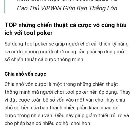
Cao Thủ VIPWIN Giúp Bạn Thắng Lớn
TOP những chiến thuật cá cược vô cùng hữu
ích với tool poker
Sử dụng tool poker sẽ giúp người chơi cải thiện kỹ năng
cá cược, nhưng người chơi cũng cần phải áp dụng một
số chiến thuật cá cược thông minh.
Chia nhỏ vốn cược
Chia nhỏ vốn cược là một trong những chiến thuật
thông minh mà người chơi tool poker nên áp dụng. Thay
vì đặt cược toàn bộ số vốn vào một ván chơi, hãy chia
nhỏ số tiền của bạn thành nhiều phần khác nhau để
cược trong nhiều ván. Điều này giúp giảm thiểu rủi ro và
cho phép bạn có nhiều cơ hội chơi hơn.