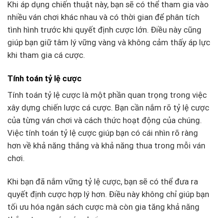
Khi áp dụng chiến thuật này, bạn sẽ có thể tham gia vào
nhiều ván chơi khác nhau và có thời gian để phân tích
tình hình trước khi quyết định cược lớn. Điều này cũng
giúp bạn giữ tâm lý vững vàng và không cảm thấy áp lực
khi tham gia cá cược.
Tính toán tỷ lệ cược
Tính toán tỷ lệ cược là một phần quan trọng trong việc
xây dựng chiến lược cá cược. Bạn cần nắm rõ tỷ lệ cược
của từng ván chơi và cách thức hoạt động của chúng.
Việc tính toán tỷ lệ cược giúp bạn có cái nhìn rõ ràng
hơn về khả năng thắng và khả năng thua trong mỗi ván
chơi.
Khi bạn đã nắm vững tỷ lệ cược, bạn sẽ có thể đưa ra
quyết định cược hợp lý hơn. Điều này không chỉ giúp bạn
tối ưu hóa ngân sách cược mà còn gia tăng khả năng