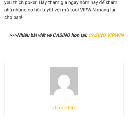
yêu thích poker. Hãy tham gia ngay hôm nay để khám
phá những cơ hội tuyệt vời mà tool VIPWIN mang lại
cho bạn!
>>>Nhiều bài viết về CASINO hơn tại:
CASINO VIPWIN
ctvcontent