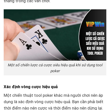
thắng trong các ván chơi.
Một số chiến lược cá cược siêu hiệu quả khi sử dụng tool
poker
Xác định vòng cược hiệu quả
Một chiến thuật tool poker khác mà người chơi nên áp
dụng là xác định vòng cược hiệu quả. Bạn cần phải biết
thời điểm nào nên cược và thời điểm nào nên dừng lại.