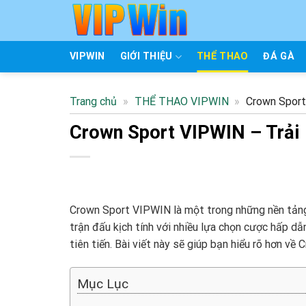
Chuyển
đến
nội
VIPWIN
GIỚI THIỆU
THỂ THAO
ĐÁ GÀ
dung
Trang chủ
»
THỂ THAO VIPWIN
»
Crown Sport
Crown Sport VIPWIN – Trải
Crown Sport VIPWIN là một trong những nền tảng 
trận đấu kịch tính với nhiều lựa chọn cược hấp d
tiên tiến. Bài viết này sẽ giúp bạn hiểu rõ hơn về
Mục Lục