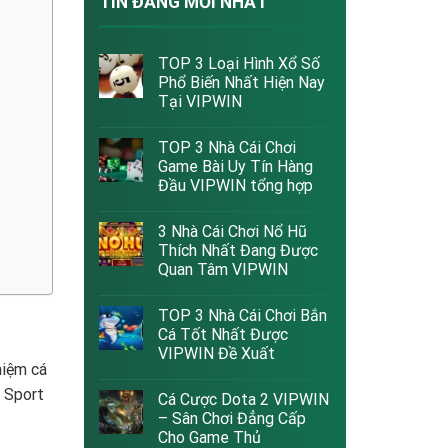
TIN ĐĂNG MỚI NHẤT
TOP 3 Loại Hình Xổ Số
Phổ Biến Nhất Hiện Nay
Tại VIPWIN
TOP 3 Nhà Cái Chơi
Game Bài Uy Tín Hàng
Đầu VIPWIN tổng hợp
3 Nhà Cái Chơi Nổ Hũ
Thích Nhất Đang Được
Quan Tâm VIPWIN
TOP 3 Nhà Cái Chơi Bắn
Cá Tốt Nhất Được
VIPWIN Đề Xuất
hiệm cá
n Sport
Cá Cược Dota 2 VIPWIN
– Sân Chơi Đẳng Cấp
Cho Game Thủ