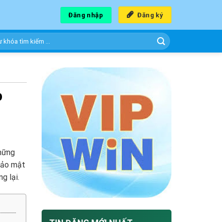
Đăng nhập
Đăng ký
p
những
 bảo mật
g lại.