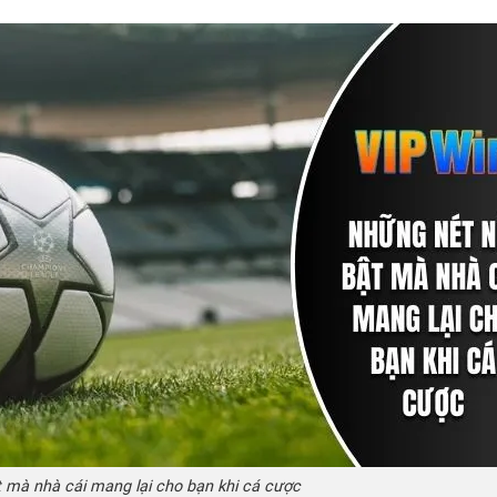
 mà nhà cái mang lại cho bạn khi cá cược