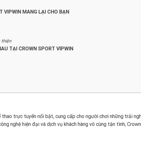
T VIPWIN MANG LẠI CHO BẠN
 thiện
AU TẠI CROWN SPORT VIPWIN
thao trực tuyến nổi bật, cung cấp cho người chơi những trải ng
ông nghệ hiện đại và dịch vụ khách hàng vô cùng tận tình, Crow