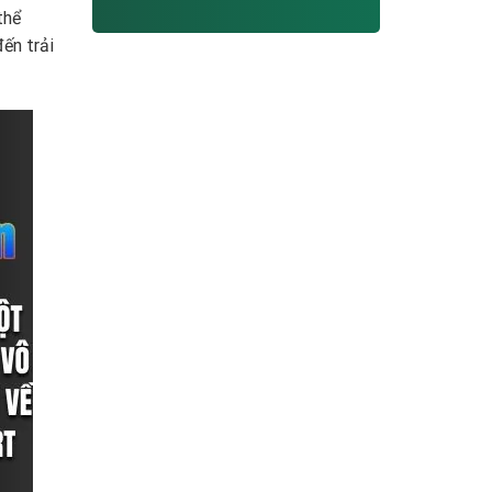
thể
ến trải