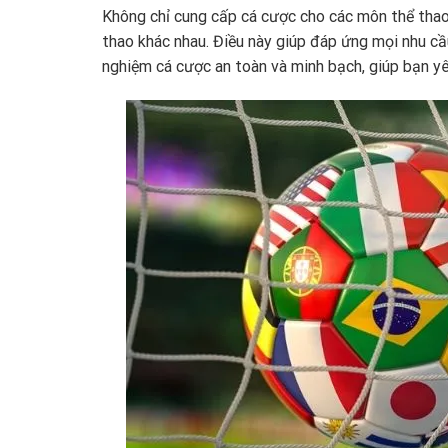
Không chỉ cung cấp cá cược cho các môn thể tha
thao khác nhau. Điều này giúp đáp ứng mọi nhu cầ
nghiệm cá cược an toàn và minh bạch, giúp bạn yê