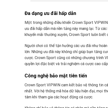
Đa dạng ưu đãi hấp dẫn
Một trong những điều khiến Crown Sport VIPWIN t
ưu đãi hấp dẫn mà nền tảng này mang lại. Từ các
khuyến mãi thường xuyên, Crown Sport luôn biết c
Người chơi có thể tận hưởng các ưu đãi như hoàn t
lớn. Những ưu đãi này không chỉ giúp bạn tăng c
cược. Crown Sport cũng có những chương trình VI
quyền lợi đặc biệt và trải nghiệm cá cược cao cấp
Công nghệ bảo mật tiên tiến
Crown Sport VIPWIN cam kết bảo vệ thông tin cá 
nhất. Với hệ thống mã hóa dữ liệu hiện đại, mọi 
tâm khi tham gia các hoạt động cá cược.