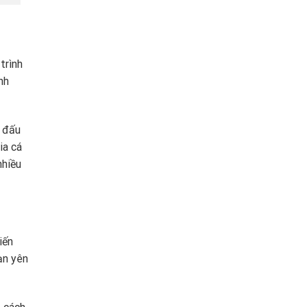
trình
nh
i đấu
ia cá
nhiều
iến
ạn yên